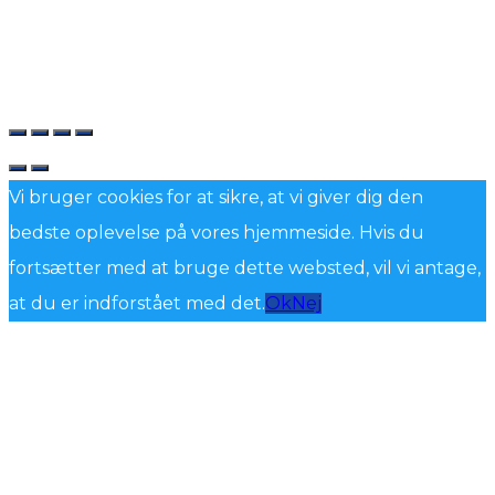
Vi bruger cookies for at sikre, at vi giver dig den
bedste oplevelse på vores hjemmeside. Hvis du
fortsætter med at bruge dette websted, vil vi antage,
at du er indforstået med det.
Ok
Nej