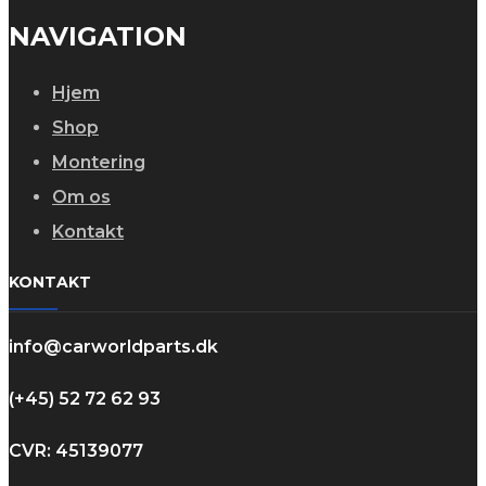
NAVIGATION
Hjem
Shop
Montering
Om os
Kontakt
KONTAKT
info@carworldparts.dk
(+45) 52 72 62 93
CVR: 45139077