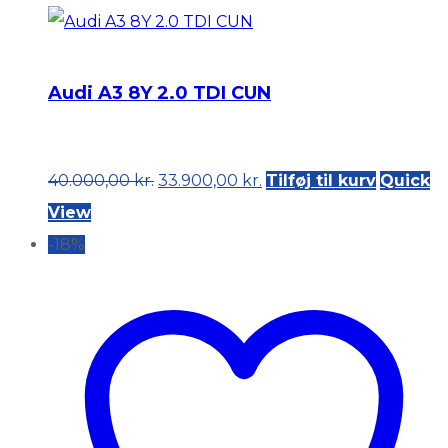
Audi A3 8Y 2.0 TDI CUN
Original
Current
40.000,00
kr.
33.900,00
kr.
Tilføj til kurv
Quick
price
price
View
was:
is:
-18%
40.000,00 kr..
33.900,00 kr..