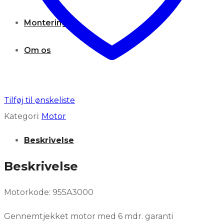
Montering
Om os
WISHLIST
Tilføj til ønskeliste
KONTAKT OS
Kategori:
Motor
Beskrivelse
Beskrivelse
Motorkode: 955A3000
Gennemtjekket motor med 6 mdr. garanti