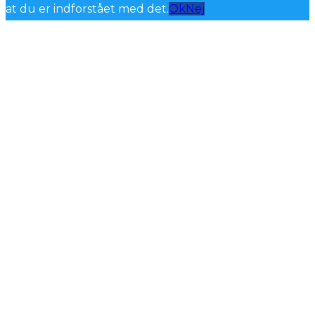
at du er indforstået med det.
Ok
Nej