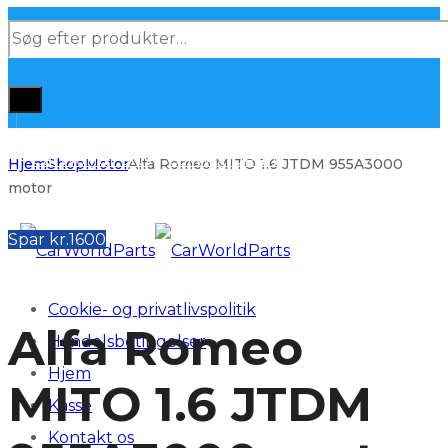
Products
search
Hjem
Shop
Motor
Alfa Romeo MITO 1.6 JTDM 955A3000
motor
Spar kr.1600
Cookie- og privatlivspolitik
Alfa Romeo
Handelsbetingelser
Hjem
MITO 1.6 JTDM
Kasse
Kontakt os