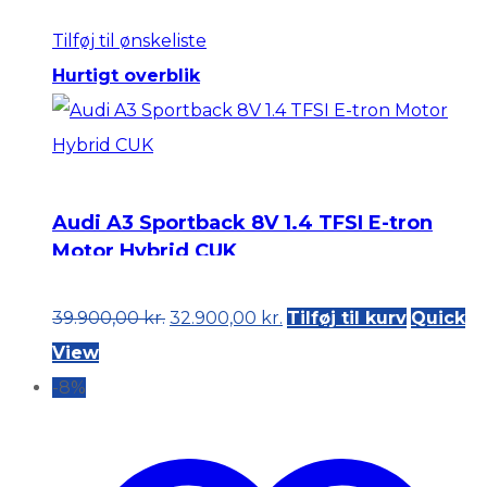
Tilføj til ønskeliste
Hurtigt overblik
Audi A3 Sportback 8V 1.4 TFSI E-tron
Motor Hybrid CUK
Original
Current
39.900,00
kr.
32.900,00
kr.
Tilføj til kurv
Quick
price
price
View
was:
is:
-8%
39.900,00 kr..
32.900,00 kr..