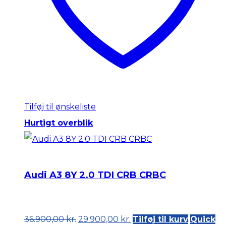
Tilføj til ønskeliste
Hurtigt overblik
Audi A3 8Y 2.0 TDI CRB CRBC
Original
Current
36.900,00
kr.
29.900,00
kr.
Tilføj til kurv
Quick