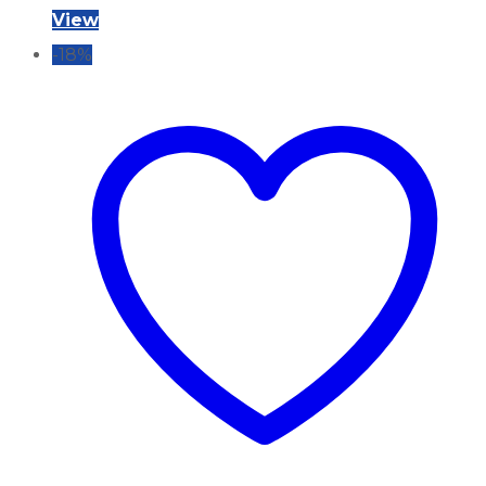
price
price
View
was:
is:
-18%
36.900,00 kr..
29.900,00 kr..