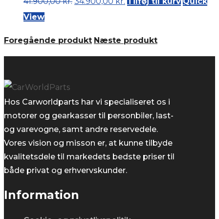
Original
Current
41.900,00
kr.
34.900,00
kr.
Tilføj til kurv
Quick
price
price
View
was:
is:
Foregående produkt
Næste produkt
41.900,00 kr..
34.900,00 kr..
Hos Carworldparts har vi specialiseret os i
motorer og gearkasser til personbiler, last-
og varevogne, samt andre reservedele.
Vores vision og misson er, at kunne tilbyde
kvalitetsdele til markedets bedste priser til
både privat og erhvervskunder.
Information