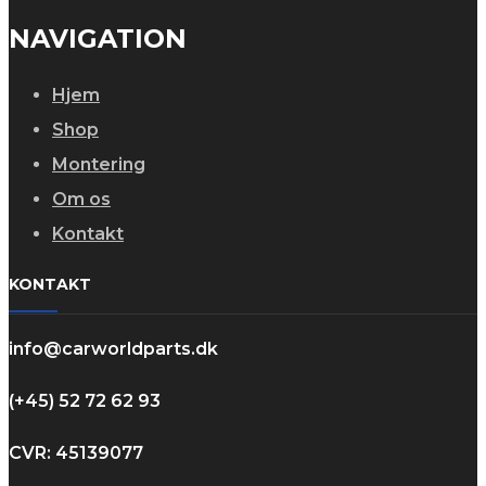
NAVIGATION
Hjem
Shop
Montering
Om os
Kontakt
KONTAKT
info@carworldparts.dk
(+45) 52 72 62 93
CVR: 45139077