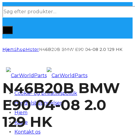
Products
search
Hjem
Shop
Motor
N46B20B BMW E90 04-08 2.0 129 HK
N46B20B BMW
Cookie- og privatlivspolitik
E90 04-08 2.0
Handelsbetingelser
Hjem
129 HK
Kasse
Kontakt os