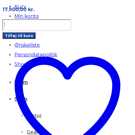
Kurv
17.900,00
kr.
Min konto
N46B20B
Montering
BMW
Om os
Tilføj til kurv
E90
Ønskeliste
04-
Persondatapolitik
08
Shop
2.0
129
Hjem
HK
Shop
antal
Motor
Gear