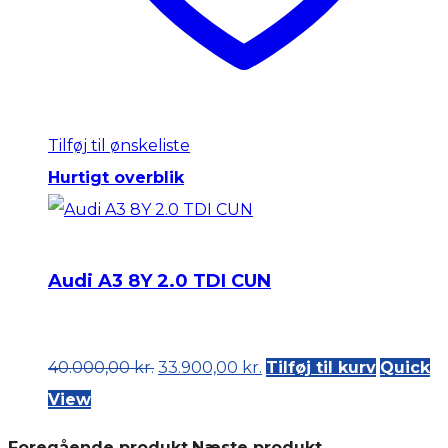
Tilføj til ønskeliste
Hurtigt overblik
Audi A3 8Y 2.0 TDI CUN
Original
Current
40.000,00
kr.
33.900,00
kr.
Tilføj til kurv
Quick
price
price
View
was:
is:
Foregående produkt
Næste produkt