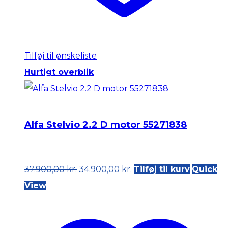
Tilføj til ønskeliste
Hurtigt overblik
Alfa Stelvio 2.2 D motor 55271838
Original
Current
37.900,00
kr.
34.900,00
kr.
Tilføj til kurv
Quick
price
price
View
was:
is:
37.900,00 kr..
34.900,00 kr..