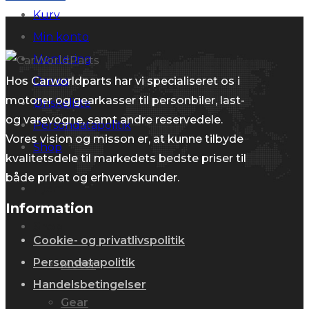
Kurv
Min konto
Montering
Hos Carworldparts har vi specialiseret os i
Om os
motorer og gearkasser til personbiler, last-
Ønskeliste
og varevogne, samt andre reservedele.
Persondatapolitik
Vores vision og misson er, at kunne tilbyde
Shop
kvalitetsdele til markedets bedste priser til
både privat og erhvervskunder.
Hjem
Information
Shop
Cookie- og privatlivspolitik
Persondatapolitik
Motor
Handelsbetingelser
Gear