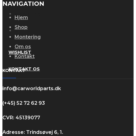
NAVIGATION
Montering
Hjem
Shop
Om os
Montering
Om os
WISHLIST
Kontakt
KONTAKT OS
KONTAKT
info@carworldparts.dk
(+45) 52 72 62 93
CVR: 45139077
Adresse: Trindsøvej 6, 1.