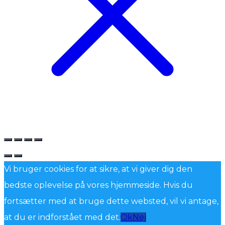
Vi bruger cookies for at sikre, at vi giver dig den
bedste oplevelse på vores hjemmeside. Hvis du
fortsætter med at bruge dette websted, vil vi antage,
at du er indforstået med det.
Ok
Nej