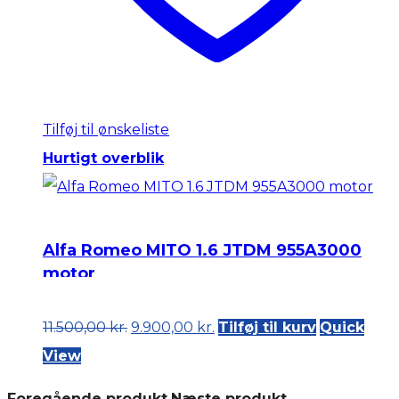
Tilføj til ønskeliste
Hurtigt overblik
Alfa Romeo MITO 1.6 JTDM 955A3000
motor
Original
Current
11.500,00
kr.
9.900,00
kr.
Tilføj til kurv
Quick
price
price
View
was:
is:
Foregående produkt
Næste produkt