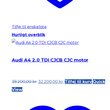
Tilføj til ønskeliste
Hurtigt overblik
Audi A4 2.0 TDI CJCB CJC motor
Original
Current
39.200,00
kr.
32.200,00
kr.
Tilføj til kurv
Quick
price
price
View
was:
is:
39.200,00 kr..
32.200,00 kr..