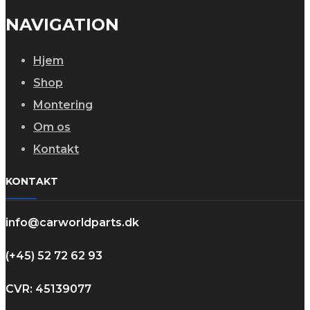
NAVIGATION
Hjem
Shop
Montering
Om os
Kontakt
KONTAKT
info@carworldparts.dk
(+45) 52 72 62 93
CVR: 45139077