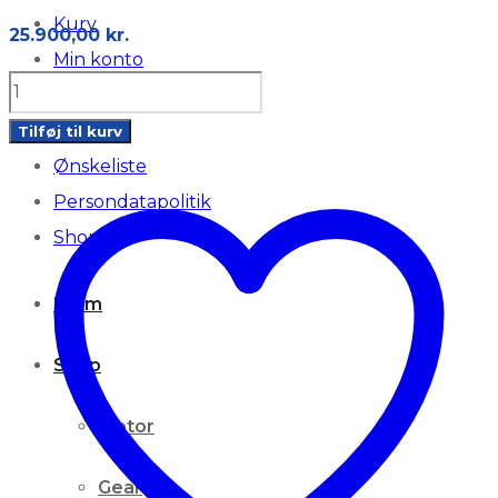
Kurv
25.900,00
kr.
Min konto
B7DA
Montering
Ford
Om os
Tilføj til kurv
Focus
Ønskeliste
MK4
Persondatapolitik
1.0
Shop
Ecoboost
antal
Hjem
Shop
Motor
Gear